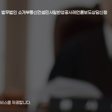
법무법인 소개
부동산
건설
민사일반
성공사례
언론보도
상담신청
부동산건설센터 소개
명도소송
공사대금분쟁
보증금소송
구성원 소개
민사소송절차
하자관련분쟁
권리금분쟁
성공사례
오시는 길
강제집행절차
언론보도
고객후기
제소전화해
공사관련가처분
상담신청
서비스를 제공합니다.