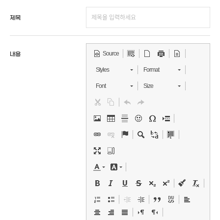
제목
Source
내용
Styles
Format
Font
Size