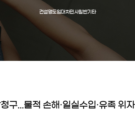
건설
명도
임대차
민사일반
기타
구...물적 손해·일실수입·유족 위자