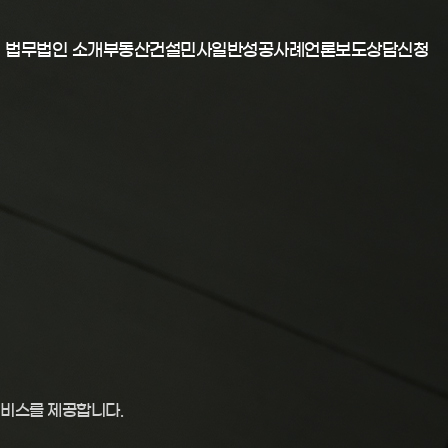
법무법인 소개
부동산
건설
민사일반
성공사례
언론보도
상담신청
부동산건설센터 소개
명도소송
공사대금분쟁
보증금소송
구성원 소개
민사소송절차
하자관련분쟁
권리금분쟁
성공사례
오시는 길
강제집행절차
언론보도
고객후기
제소전화해
공사관련가처분
상담신청
서비스를 제공합니다.