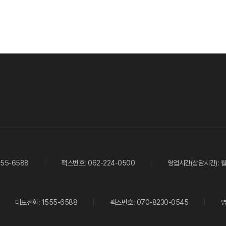
55-6588
팩스번호: 062-224-0500
영업시간(상담시간): 월~
대표전화: 1555-6588
팩스번호: 070-8230-0545
영