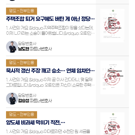
연체했고, 의뢰인이 수…
명도 - 전부인용
주택조합 퇴거 요구에도 버틴 게 아닌 정당한
임차권… 명도소송 방어로 승소한 사례
1. 사건의 개요 &ldquo;지역주택조합이 땅을 샀다는데,
이제 나가라는 소송이 들어왔습니다.&rdquo; 의뢰인은
상가건물을 임차해 정상적으로 영업을 이어가고 있던
담당변호사
임차인이었습니다. 임대차계약 종료가 다가오자 그는
남도현
파트너변호사
상가건물임대차보호법에 따라 계약 갱신을 정당하게
요청했습니다. …
명도 - 전부인용
묵시적 갱신 주장 깨고 승소… 연체 임차인
퇴거 완료한 명도소송
1. 사건의 개요 &ldquo;이제 곧 이사 간다더니, 몇 달째
그대로입니다.&rdquo; 의뢰인은 자신이 소유한 주택을
임차인에게 월세 조건으로 임대했으나, 임차인은
담당변호사
수개월째 월세를 지급하지 않았고, &lsquo;보증금에서
김승철
파트너변호사
차감하라&rsquo;는 말만 반복했습니다. …
명도 - 전부인용
양도세 비과세 막히기 직전,
인도단행가처분으로 명도 성공한 사례
1. 사건의 개요 &ldquo;이대로라면 수천만 원 세금을