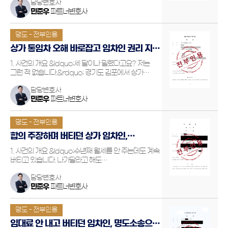
담당변호사
있었습니다. 문제는 해당 세입자가 오랜 기간 동안
민준우
파트너변호사
차임을 연체하고 있었음에도 불구하고 여전히 영업을
계속하고 있었다는 …
명도 - 전부인용
상가 통임차 오해 바로잡고 임차인 권리 지킨
명도소송 방어 성공
1. 사건의 개요 &ldquo;세 달이나 밀렸다고요? 저는
그런 적 없습니다.&rdquo; 경기도 김포에서 상가
건물을 임차해 사용하던 의뢰인은 어느 날 갑작스럽게
담당변호사
임대인으로부터 계약 해지 통보를 받았습니다. 임대인은
민준우
파트너변호사
의뢰인이 세 달 이상 차임을 연체하였으므로 계약이
해지되었고, 이…
명도 - 전부인용
합의 주장하며 버티던 상가 임차인,
대법원까지 가서 끝낸 명도소송
1. 사건의 개요 &ldquo;수년째 월세를 안 주는데도 계속
버티고 있습니다. 나가달라고 해도
막무가냅니다.&rdquo; 의뢰인은 상가건물 지하층을
담당변호사
임대하여 주었고, 임차인은 그곳에서 노래방을 운영
민준우
파트너변호사
중이었습니다. 처음에는 정상적인 임대차관계였지만,
점점 월세 지급이 지연되더니 결국…
명도 - 전부인용
임대료 안 내고 버티던 임차인, 명도소송으로