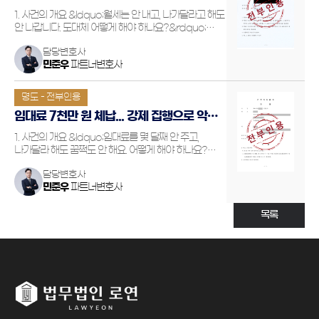
점유 회복한 오피스텔 사건
1. 사건의 개요 &ldquo;월세는 안 내고, 나가달라고 해도
안 나갑니다. 도대체 어떻게 해야 하나요?&rdquo;
의뢰인은 자신이 소유한 오피스텔을 A씨에게
담당변호사
임대했지만, A씨는 수개월 동안 월세를 내지 않았습니다.
민준우
파트너변호사
여러 차례 독촉을 했음에도 불구하고, 임차인은 갖은
핑계를 대며…
명도 - 전부인용
임대료 7천만 원 체납... 강제 집행으로 악성
임차인 퇴거시킨 결과
1. 사건의 개요 &ldquo;임대료를 몇 달째 안 주고,
나가달라 해도 꿈쩍도 안 해요. 어떻게 해야 하나요?
&rdquo; 의뢰인은 인천 남동구에서 상가 건물을
담당변호사
소유하고 있는 임대인이었습니다. 처음에는 원활했던
민준우
파트너변호사
임대차관계였지만, 시간이 지나며 임차인의 월세 연체가
반복되었고, 결국…
목록