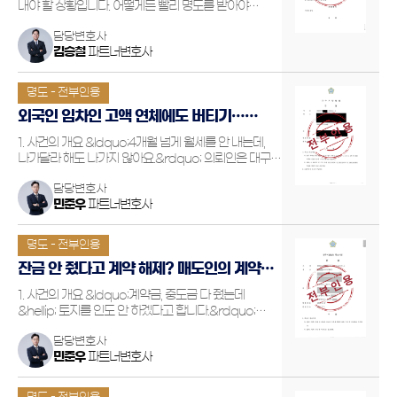
내야 할 상황입니다. 어떻게든 빨리 명도를 받아야
합니다.&rdquo; 의뢰인은 일시적 2주택자였고, 기존
담당변호사
주택을 3년 내 매각하지 않으면 양도소득세 비과세
김승철
파트너변호사
혜택을 받을 수 없는 긴박한 상황에 놓여 있었습니다.
종전 주택을 …
명도 - 전부인용
외국인 임차인 고액 연체에도 버티기…
명도소송으로 점유 회복한 사례
1. 사건의 개요 &ldquo;4개월 넘게 월세를 안 내는데,
나가달라 해도 나가지 않아요.&rdquo; 의뢰인은 대구
북구에 위치한 상가건물의 소유주였습니다. 그는
담당변호사
2019년 9월, 중국 국적의 외국인 임차인과 보증금 4천만
민준우
파트너변호사
원, 월세 330만 원(부가세 포함), 관리비 12만 원…
명도 - 전부인용
잔금 안 줬다고 계약 해제? 매도인의 계약
위반 밝혀낸 지역주택조합 승소
1. 사건의 개요 &ldquo;계약금, 중도금 다 줬는데
&hellip; 토지를 인도 안 하겠다고 합니다.&rdquo;
의뢰인은 전라남도 목포시에 설립된 지역주택조합으로,
담당변호사
주택 건설을 위해 특정 토지의 매매계약을 체결하고
민준우
파트너변호사
계약금과 중도금을 모두 정상적으로 지급했습니다.
그러나…