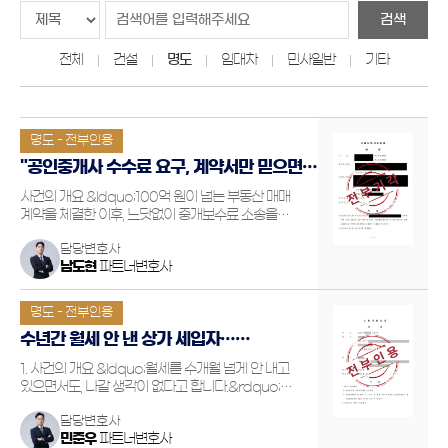
검색
전체
건설
명도
임대차
민사일반
기타
명도 - 전부인용
"공인중개사 수수료 요구, 계약서만 믿으면
안 됩니다!" – 중개보수 청구 기각 사례
사건의 개요 &ldquo;100억 원이 넘는 부동산 매매
계약을 체결한 이후, 느닷없이 중개보수료 소송을
당했습니다. 계약 체결 전, &lsquo;수수료는 청구하지
담당변호사
않겠다&rsquo;는 중개사의 약속을 믿었는데... 정말
남도현
파트너변호사
이대로 물어줘야 할까요?&rdquo; 이 사건의 의뢰인은
주택개발…
명도 - 전부인용
수년간 월세 안 낸 상가 세입자…
명도소송으로 점유 회복한 결과
1. 사건의 개요 &ldquo;월세를 수개월 넘게 안 내고
있으면서도, 나갈 생각이 없다고 합니다.&rdquo;
의뢰인은 인천 남동구에 위치한 상가건물의 소유주로,
담당변호사
임차인과 수차례 재계약을 하며 오랜 임대관계를
민준우
파트너변호사
유지해왔습니다. 그러나 임차인은 지속적으로 월세를