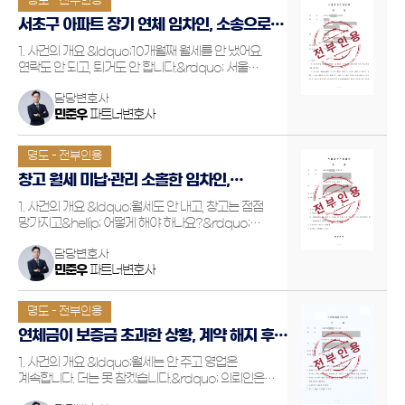
명도 - 전부인용
서초구 아파트 장기 연체 임차인, 소송으로
부당이득까지 회수한 결과
1. 사건의 개요 &ldquo;10개월째 월세를 안 냈어요.
연락도 안 되고, 퇴거도 안 합니다.&rdquo; 서울
서초구에 아파트를 소유하고 있던 의뢰인은 고액의 월세
담당변호사
체납 문제로 극심한 스트레스에 시달리고 있었습니다.
민준우
파트너변호사
임대차 계약 초기 몇 개월간만 월세를 지급했던 임차인은
이후 …
명도 - 전부인용
창고 월세 미납·관리 소홀한 임차인,
명도소송으로 강제 퇴거시킨 사례
1. 사건의 개요 &ldquo;월세도 안 내고, 창고는 점점
망가지고&hellip; 어떻게 해야 하나요?&rdquo;
의뢰인은 자신이 소유한 건물 일부인 창고를 A씨에게
담당변호사
임대해주었지만, A씨는 월세를 지속적으로 미납하고,
민준우
파트너변호사
시설물 관리에도 무책임한 태도를 보였습니다. 처음에는
개선을 기대…
명도 - 전부인용
연체금이 보증금 초과한 상황, 계약 해지 후
인도까지 전부 인용 이끌어낸 결과
1. 사건의 개요 &ldquo;월세는 안 주고 영업은
계속합니다. 더는 못 참겠습니다.&rdquo; 의뢰인은
상가 건물의 소유주로, 건물 내 일부 공간을 임대해주고